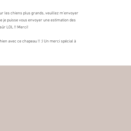
port pour les échanges 
l'article retourné ne se
Pour les chiens plus grands, veuillez m'envoyer
perte de valeur est à l
e je puisse vous envoyer une estimation des
* Les articles suivant
 sûr LOL !! Merci!
Etant donné leur nature
endommagés ou défectu
chien avec ce chapeau !! :) Un merci spécial à
d'échanges pour les ar
commandes sur mesure
toutefois procéder à d
Frais de douane:
Les éventuelles taxes 
charge des acheteurs.
délais causés par la d