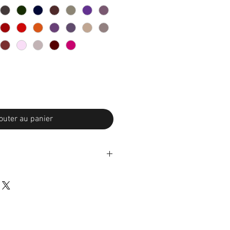
outer au panier
etours
 selon certaines conditions*.
ption du colis et envoyez-moi les
s les 7 jours suivants. Les frais de