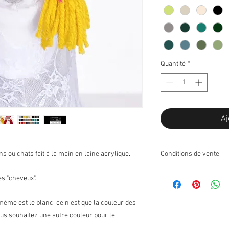
Quantité
*
Aj
ou chats fait à la main en laine acrylique.
Conditions de vente
Retours:
s "cheveux".
Je n'accepte pas les r
Échanges:
même est le blanc, ce n'est que la couleur des
J'accepte les échanges
ous souhaitez une autre couleur pour le
Contactez-moi sur réce
articles à échanger dan