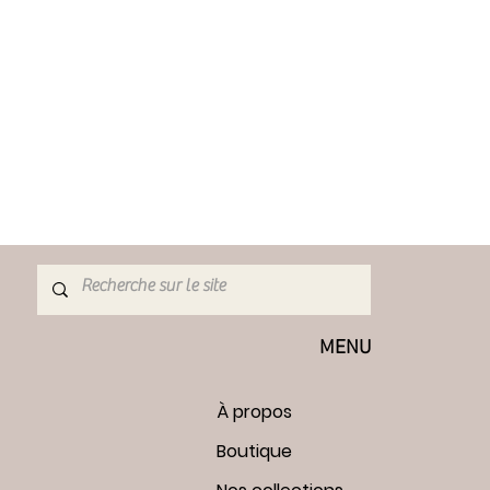
sont à la charge de l'acheteur. Si
 trouve pas dans l'état d'origine, toute
a charge de l'acheteur.
s ne peuvent pas être échangés:
, à moins qu'ils n'arrivent
eux, je ne peux pas accepter
ticles en promotion ou les
 ou personnalisées (je peux
es ajustements si requis)
de douane et d'importation sont à la
 Je ne suis pas responsable des
ouane.
MENU
À propos
Boutique