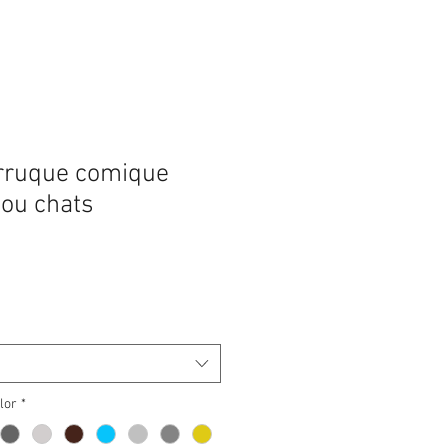
rruque comique
 ou chats
lor
*