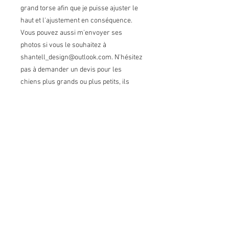
grand torse afin que je puisse ajuster le
haut et l'ajustement en conséquence.
Vous pouvez aussi m'envoyer ses
photos si vous le souhaitez à
shantell_design@outlook.com. N'hésitez
pas à demander un devis pour les
chiens plus grands ou plus petits, ils
peuvent aussi avoir leur robe ! Merci !
Laver à la main, étendre pour sécher.
Selling conditions - Conditions
de vente
Returns:
I do not accept returns
Exchanges:
I accept exchanges under
certain conditions*. Contact me upon
receipt of the package and send me the