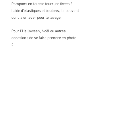
Pompons en fausse fourrure fixées à
l'aide d'élastiques et boutons, ils peuvent
donc s'enlever pour le lavage.
Pour l'Halloween, Noël ou autres
occasions de se faire prendre en photo
:)
Conditions de vente
Retours:
Je n'accepte pas les retours
Échanges:
J'accepte les échanges selon certaines
conditions*. Contactez-moi sur réception
du colis et envoyez-moi les articles à