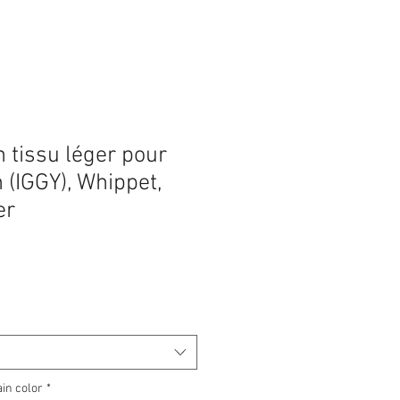
 tissu léger pour
n (IGGY), Whippet,
er
Prix
promotionnel
ain color
*