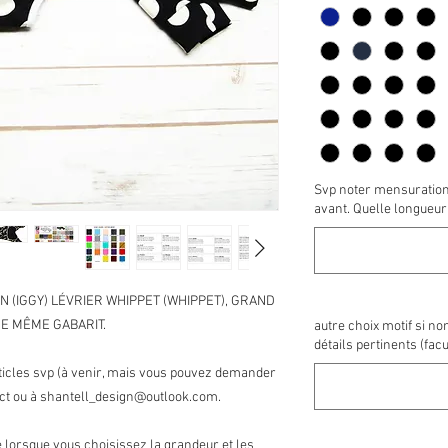
Svp noter mensuration
avant. Quelle longueur
EN (IGGY) LÉVRIER WHIPPET (WHIPPET), GRAND
DE MÊME GABARIT.
autre choix motif si no
détails pertinents (facul
rticles svp (à venir, mais vous pouvez demander
ct ou à shantell_design@outlook.com.
e lorsque vous choisissez la grandeur et les