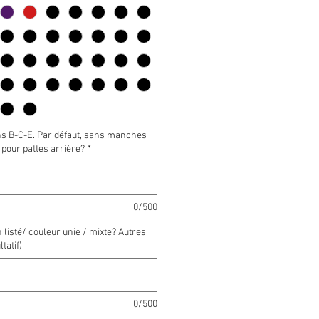
s B-C-E. Par défaut, sans manches
 pour pattes arrière?
*
0/500
n listé/ couleur unie / mixte? Autres
tatif)
0/500