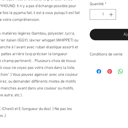
Quantité
*
HOUND. Il n'y a pas d'échange possible pour
ois le pyjama fait, il est à vous puisqu'il est fait
de votre compréhension.
s matières légères (bambou, polyester, lycra,
Aj
ier italien (IGGY), lévrier whippet (WHIPPET) ou
che à l'avant avec ruban élastique assorti et
pattes arrière (svp préciser la longueur
Conditions de vente
e champ pertinent).. Plusieurs choix de tissus
Retours:
i vous ne voyez pas votre choix dans la liste,
Je n'accepte pas les r
choix" :) Vous pouvez agencer avec une couleur
Échanges:
ésirez, ou demander différents mixtes de motifs
J'accepte les échanges
. manches avant dans une couleur ou motifs,
Contactez-moi sur réce
e autre, etc.).
articles à échanger dan
port pour les échanges 
l'article retourné ne se
(Chest) et E (longueur du dos) :) Ne pas les
perte de valeur est à l
s ;)
* Les articles suivant
Etant donné leur nature