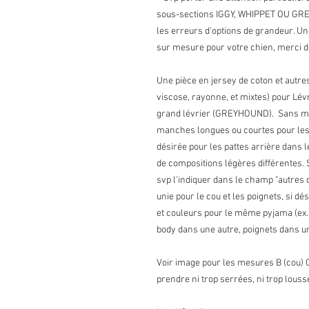
sous-sections IGGY, WHIPPET OU GREY
les erreurs d'options de grandeur. Une f
sur mesure pour votre chien, merci 
Une pièce en jersey de coton et autre
viscose, rayonne, et mixtes) pour Lévr
grand lévrier (GREYHOUND). Sans man
manches longues ou courtes pour les 
désirée pour les pattes arrière dans l
de compositions légères différentes. S
svp l'indiquer dans le champ "autres 
unie pour le cou et les poignets, si d
et couleurs pour le même pyjama (ex
body dans une autre, poignets dans un
Voir image pour les mesures B (cou) C 
prendre ni trop serrées, ni trop lousse