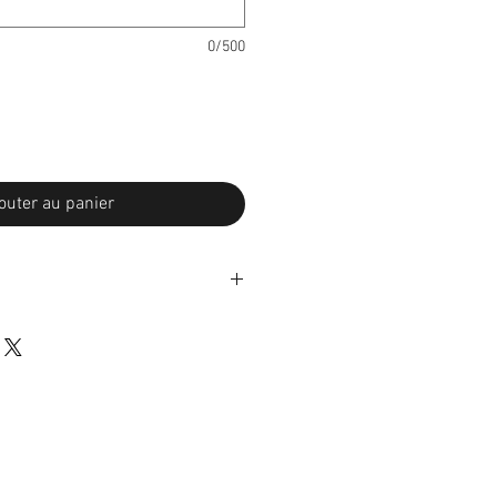
0/500
outer au panier
etours
 selon certaines conditions*.
ption du colis et envoyez-moi les
s les 7 jours suivants. Les frais de
sont à la charge de l'acheteur. Si
 trouve pas dans l'état d'origine, toute