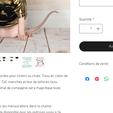
Quantité
*
Aj
Conditions de vente
Retours:
 dorées pour chiens ou chats. Tissu en coton de
Je n'accepte pas les r
 Col, manches et tour de taille en tissu
Échanges:
animal de compagnie sera magnifique toute
J'accepte les échanges
Contactez-moi sur réce
articles à échanger dan
port pour les échanges 
n + les mensurations dans le champ
l'article retourné ne se
e disponible pour les poitrines jusqu'à 24