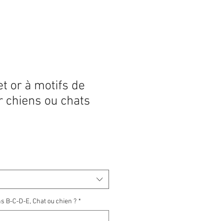
et or à motifs de
 chiens ou chats
Prix
promotionnel
s B-C-D-E, Chat ou chien ?
*