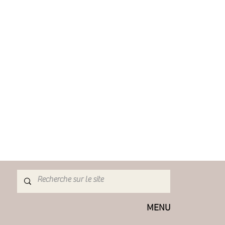
a charge de l'acheteur.
s ne peuvent pas être échangés:
, à moins qu'ils n'arrivent
eux, je ne peux pas accepter
ticles en promotion ou les
 ou personnalisées (je peux
es ajustements si requis)
de douane et d'importation sont à la
 Je ne suis pas responsable des
ouane.
MENU