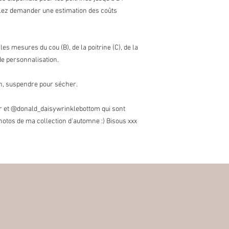
perte de valeur est à l
llez demander une estimation des coûts
* Les articles suivant
Etant donné leur nature
endommagés ou défectu
 les mesures du cou (B), de la poitrine (C), de la
d'échanges pour les ar
commandes sur mesure
 de personnalisation.
toutefois procéder à d
Frais de douane:
in, suspendre pour sécher.
Les éventuelles taxes 
charge des acheteurs.
r et @donald_daisywrinklebottom qui sont
délais causés par la d
otos de ma collection d'automne :) Bisous xxx