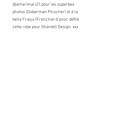
@amarimari21 pour les superbes
photos (Doberman Pinscher) et à la
belle Fraiya (Frenchie) d'avoir défilé
cette robe pour Shantell Design. xxx
Conditions de vente
Retours:
Je n'accepte pas les retours
Échanges:
J'accepte les échanges selon certaines
conditions*. Contactez-moi sur réception
du colis et envoyez-moi les articles à
échanger dans les 7 jours suivants. Les
frais de port pour les échanges sont à la
charge de l'acheteur. Si l'article
retourné ne se trouve pas dans l'état
d'origine, toute perte de valeur est à la