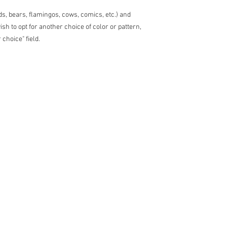
d'échanges pour les ar
ds, bears, flamingos, cows, comics, etc.) and
commandes sur mesure
ish to opt for another choice of color or pattern,
toutefois procéder à d
Frais de douane:
r choice" field.
Les éventuelles taxes 
charge des acheteurs.
délais causés par la d