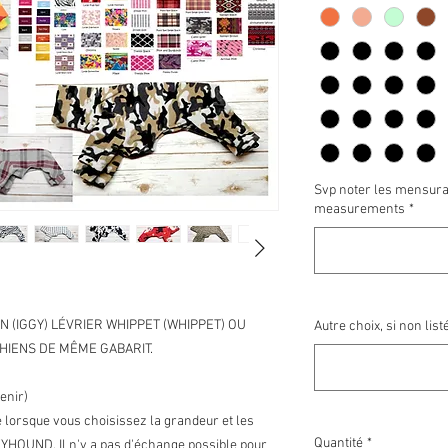
Svp noter les mensura
measurements
*
EN (IGGY) LÉVRIER WHIPPET (WHIPPET) OU
Autre choix, si non listé
HIENS DE MÊME GABARIT.
venir)
e lorsque vous choisissez la grandeur et les
Quantité
*
HOUND. Il n'y a pas d'échange possible pour