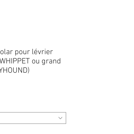
lar pour lévrier
Y, WHIPPET ou grand
REYHOUND)
Prix
promotionnel