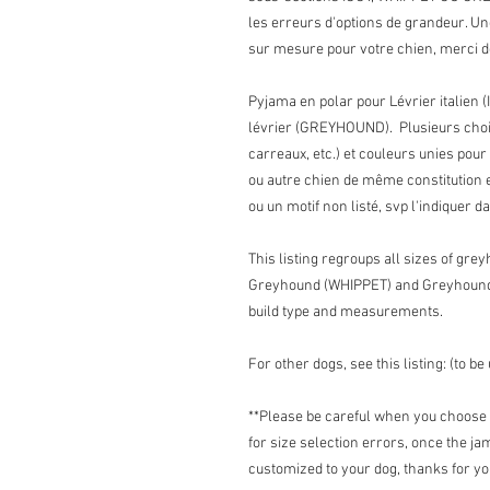
les erreurs d'options de grandeur. Une f
sur mesure pour votre chien, merci 
Pyjama en polar pour Lévrier italien 
lévrier (GREYHOUND). Plusieurs choix 
carreaux, etc.) et couleurs unies pour 
ou autre chien de même constitution 
ou un motif non listé, svp l'indiquer d
This listing regroups all sizes of gre
Greyhound (WHIPPET) and Greyhound
build type and measurements.
For other dogs, see this listing: (to be
**Please be careful when you choose t
for size selection errors, once the j
customized to your dog, thanks for y