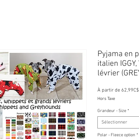
Pyjama en po
italien IGG
lévrier (G
À partir de
62,99C$
Hors Taxe
Grandeur - Size
*
Sélectionner
Polar - Fleece option
*