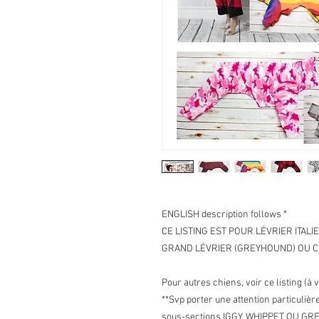
ENGLISH description follows *
CE LISTING EST POUR LÉVRIER ITALI
GRAND LÉVRIER (GREYHOUND) OU C
Pour autres chiens, voir ce listing (à 
**Svp porter une attention particulièr
sous-sections IGGY, WHIPPET OU GREY