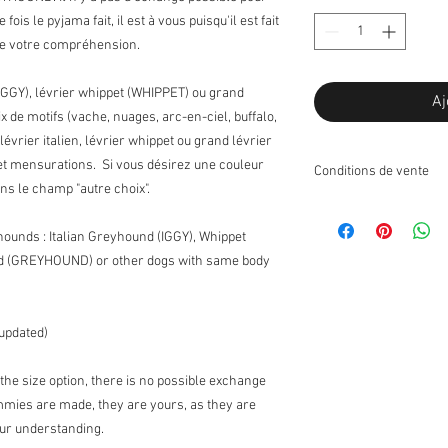
ois le pyjama fait, il est à vous puisqu'il est fait
de votre compréhension.
(IGGY), lévrier whippet (WHIPPET) ou grand
Aj
de motifs (vache, nuages, arc-en-ciel, buffalo,
lévrier italien, lévrier whippet ou grand lévrier
et mensurations. Si vous désirez une couleur
Conditions de vente
ans le champ "autre choix".
Retours:
Je n'accepte pas les r
yhounds : Italian Greyhound (IGGY), Whippet
Échanges:
 (GREYHOUND) or other dogs with same body
J'accepte les échanges
Contactez-moi sur réce
articles à échanger dan
 updated)
port pour les échanges 
l'article retourné ne se
perte de valeur est à l
he size option, there is no possible exchange
* Les articles suivant
ammies are made, they are yours, as they are
Etant donné leur nature
our understanding.
endommagés ou défectu