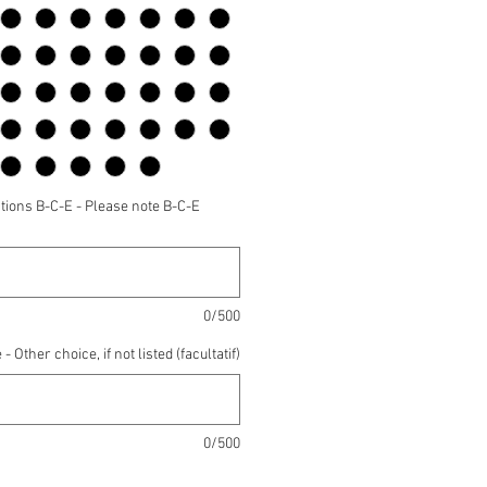
tions B-C-E - Please note B-C-E
0/500
 - Other choice, if not listed (facultatif)
0/500