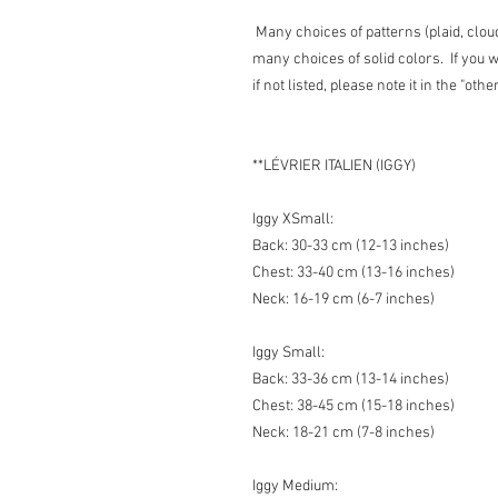
Many choices of patterns (plaid, clou
many choices of solid colors. If you w
if not listed, please note it in the "othe
**LÉVRIER ITALIEN (IGGY)
Iggy XSmall:
Back: 30-33 cm (12-13 inches)
Chest: 33-40 cm (13-16 inches)
Neck: 16-19 cm (6-7 inches)
Iggy Small:
Back: 33-36 cm (13-14 inches)
Chest: 38-45 cm (15-18 inches)
Neck: 18-21 cm (7-8 inches)
Iggy Medium: