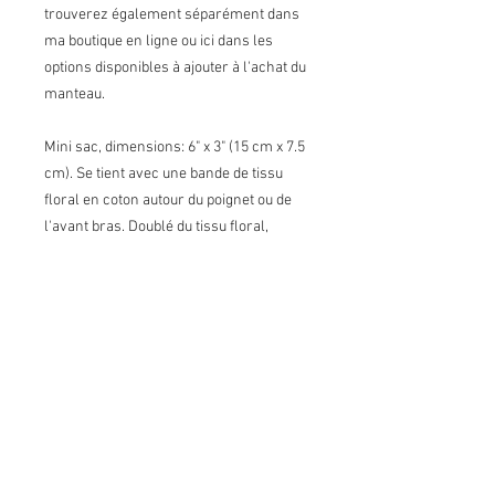
trouverez également séparément dans
ma boutique en ligne ou ici dans les
options disponibles à ajouter à l'achat du
manteau.
Mini sac, dimensions: 6" x 3" (15 cm x 7.5
cm). Se tient avec une bande de tissu
floral en coton autour du poignet ou de
l'avant bras. Doublé du tissu floral,
fermetur éclair noire et dorée.
Conseils d'entretien : Lavage à la main
ou à cycle délicat (à l'envers dans un
sac en filet idéalement), éviter de tordre
ou essorage très léger, suspendre pour
sécher. Les poils peuvent être peignés
une fois le tissu sec.
Un merci spécial à Tika et Kala