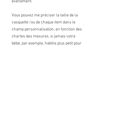
événement.
Vous pouvez me préciser la taille de la
casquette /ou de chaque item dans le
champ personnalisation, en fonction des
chartes des mesures, si jamais votre
bébé, par exemple, habille plus petit pour
la salopette et plus grand pour la
chemise ou la casquette ou vice-versa.
N'hésitez pas si vous avez des
questions, merci!
Pour bébé fille, n'hésitez pas à
demander, je n'ai pas encore de listing
mais ça s'en vient.
Chemise et nœud papillon faits avec des
boutons pression en plastique résistant.