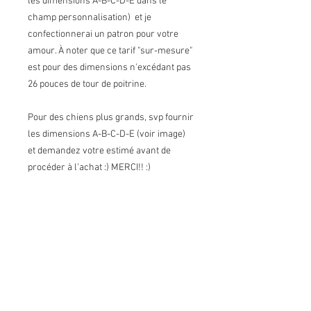
les dimensions A-B-C-D-E dans le
champ personnalisation) et je
confectionnerai un patron pour votre
amour. À noter que ce tarif "sur-mesure"
est pour des dimensions n'excédant pas
26 pouces de tour de poitrine.
Pour des chiens plus grands, svp fournir
les dimensions A-B-C-D-E (voir image)
et demandez votre estimé avant de
procéder à l'achat :) MERCI!! :)
Merci à @lovemartini pour la superbe
photo, je t'aime pour toujours ma cocotte
xxx
Conditions de vente