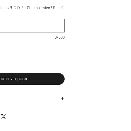
tions B-C-D-E - Chat ou chien? Race?
0/500
outer au panier
etours
 selon certaines conditions*.