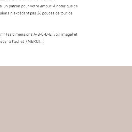
Contactez-moi sur réce
ai un patron pour votre amour. À noter que ce
articles à échanger dan
nsions n'excédant pas 26 pouces de tour de
port pour les échanges 
l'article retourné ne se
perte de valeur est à l
nir les dimensions A-B-C-D-E (voir image) et
* Les articles suivant
Etant donné leur nature
er à l'achat :) MERCI!! :)
endommagés ou défectu
d'échanges pour les ar
commandes sur mesure
toutefois procéder à d
Frais de douane:
Les éventuelles taxes 
charge des acheteurs.
délais causés par la d