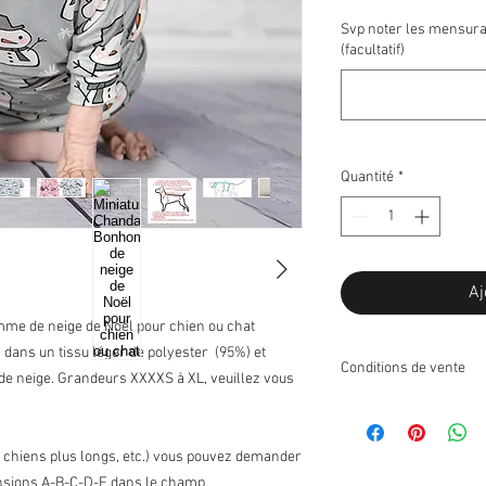
Svp noter les mensura
(facultatif)
Quantité
*
Aj
me de neige de Noël pour chien ou chat
, dans un tissu léger de polyester (95%) et
Conditions de vente
e neige. Grandeurs XXXXS à XL, veuillez vous
Retours:
Je n'accepte pas les r
Échanges:
, chiens plus longs, etc.) vous pouvez demander
J'accepte les échanges
ensions A-B-C-D-E dans le champ