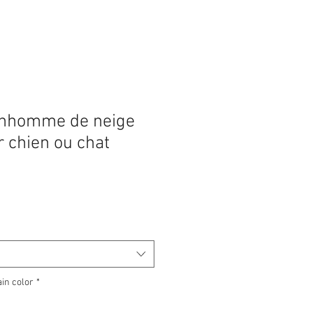
onhomme de neige
r chien ou chat
Prix
promotionnel
ain color
*