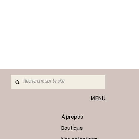
ption du colis et envoyez-moi les
s les 7 jours suivants. Les frais de
sont à la charge de l'acheteur. Si
 trouve pas dans l'état d'origine, toute
a charge de l'acheteur.
s ne peuvent pas être échangés:
, à moins qu'ils n'arrivent
eux, je ne peux pas accepter
ticles en promotion ou les
 ou personnalisées (je peux
es ajustements si requis)
de douane et d'importation sont à la
 Je ne suis pas responsable des
ouane.
MENU
À propos
Boutique