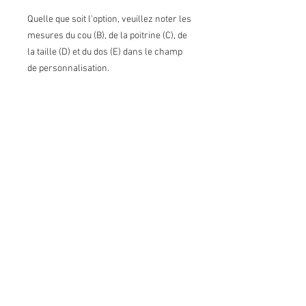
Quelle que soit l'option, veuillez noter les
mesures du cou (B), de la poitrine (C), de
la taille (D) et du dos (E) dans le champ
de personnalisation.
Lavage à la machine, suspendre pour
sécher ou sécher par culbutage à basse
température.
Conditions de vente
Retours:
Je n'accepte pas les retours
Échanges:
J'accepte les échanges selon certaines
conditions*. Contactez-moi sur réception
du colis et envoyez-moi les articles à
échanger dans les 7 jours suivants. Les
frais de port pour les échanges sont à la